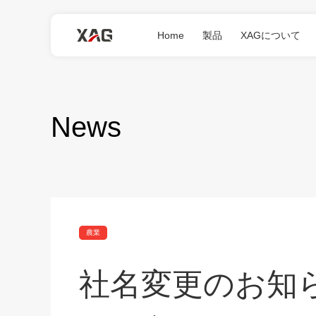
Home
製品
XAGについて
News
農業散布型ドローン
R1
農業
社名変更のお知