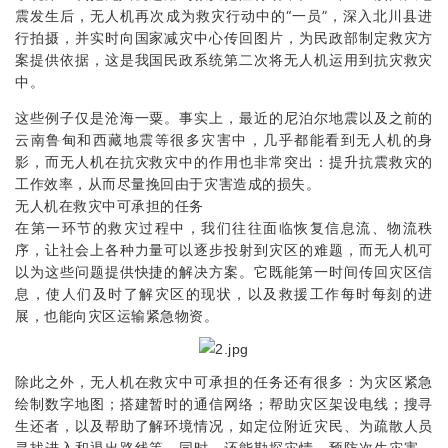
震发生后，无人机再次成为救灾行动中的“一员”，深入北川县进
行拍摄，并实时向国家减灾中心传回图片，为民政部制定救灾方
案提供依据，这是我国民政系统第二次将无人机运用到抗灾救灾
中。
这些例子仅是沧海一粟。事实上，最近的尼泊尔地震以及之前的
云南鲁甸和西藏地震等很多灾害中，几乎都能看到无人机的身
影，而无人机在抗灾救灾中的作用也非常突出：提升抗震救灾的
工作效率，从而尽量挽回由于灾害造成的损失。
无人机在救灾中可承担的任务
在第一环节的救灾过程中，我们往往面临恢复信息流、物流秩
序，让社会上各种力量可以逐步投射到灾区的难题，而无人机可
以为这些问题提供快捷的解决方案。它既能第一时间传回灾区信
息，使人们及时了解灾区的现状，以及救援工作每时每刻的进
展，也能向灾区运输紧急物资
。
除此之外，无人机在救灾中可承担的任务还有很多：为灾区紧急
绘制数字地图；搭建暂时的通信网络；帮助灾区架设电线；搜寻
生还者，以及帮助了解环境情况，如定位附近灾民、为疏散人员
寻找进入和退出路线等。同时，还能勘探灾情，预防次生灾害，