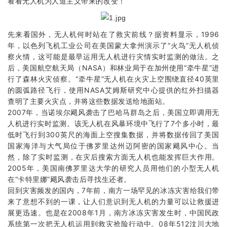
看看无人机为人道主义带来的改变！
先来看国外，无人机何时站在了救灾前线？据资料显示，1996
年，以色列飞机工业公司在美国蒙大拿州演示了“火鸟”无人机侦
察火情，这可能是最早运用无人机进行灾情实时监测的做法。之
后，美国航空航天局（NASA）和林业局于在加州使用“牵牛星”进
行了森林火灾侦察。“牵牛星”无人机在火灾上空围绕直径40英里
的圆弧路径飞行，使用NASA艾姆斯研究中心提供的红外扫描器
查明了主要火灾点，并将这些数据发送给地面站。
2007年，当诺埃尔飓风袭击了巴哈马群岛之后，美国立即调用无
人机进行实时监测。该无人机在风暴环境中飞行了7个多小时，最
低时飞行到300英尺的海面上空搜集数据，并将数据传回了美国
国家海洋与大气局位于佛罗里达州迈阿密的国家飓风中心。当
然，除了实时监测，在灾后搜索方面无人机也能发挥巨大作用。
2005年，美国南佛罗里达大学的研究人员用他们的小型无人机
在“卡特里娜”飓风袭击后寻找生还者。
回到灾害频发的国内，7年前，南方一场罕见的冰冻灾害给我们带
来了意想不到的一课，让人们意识到无人机的力量可以让救援进
展更迅速。也是在2008年1月，南方冰冻灾害发生时，中国民政
系统第一次把无人机运用到救灾抢险行动中。08年512汶川大地