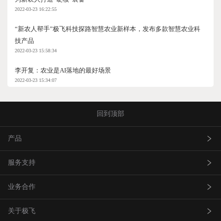
2022-03-23 16:22:55
“新农人帮手”极飞科技探路智慧农业新样本，发布多款智慧农业科
技产品
2022-03-23 15:58:34
李开复：农业是AI落地的最好场景
2022-03-23 15:34:07
回到顶部
产品
服务支持
农业无人飞机
业务合作
农业无人车
极飞服务
关于极飞
农机自驾仪
极飞学园
查找网点(资质验证）