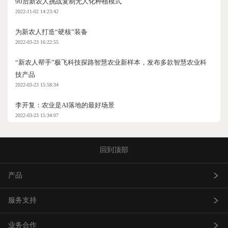
90后新农人挑战复制无人化种植模式
2022-11-02 14:23:42
为新农人打造“硬核”装备
2022-03-23 16:22:55
“新农人帮手”极飞科技探路智慧农业新样本，发布多款智慧农业科
技产品
2022-03-23 15:58:34
李开复：农业是AI落地的最好场景
2022-03-23 15:34:07
回到顶部
产品
服务支持
农业无人飞机
业务合作
农业无人车
极飞服务