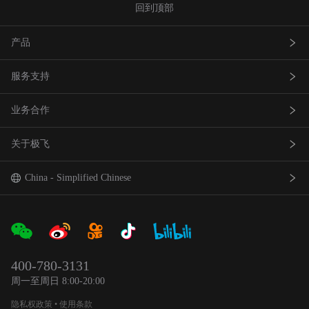
回到顶部
产品
服务支持
农业无人飞机
业务合作
农业无人车
极飞服务
关于极飞
农机自驾仪
极飞学园
查找网点(资质验证）
巡田无人飞机
证书查询
成为渠道合作伙伴
我是极⻜
China - Simplified Chinese
智能农场物联网产品
社会责任
中国 - 简体中文
合作伙伴产品
新闻资讯
Global - English
400-780-3131
农业机器人
官方活动
日本 - 日本語
周一至周日 8:00-20:00
隐私权政策
•
使用条款