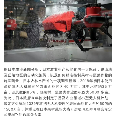
据日本农业新闻分析，日本农业生产智能化的一大瓶颈，是山地
及丘陵地区的自动化施药，以及如何精准控制果树与蔬菜作物的
施洒药量。日本农林水产省的一项调查显示，2018年初日本使用
多旋翼无人机施药的农田面积约为40 万亩，其中水稻约35 万
亩，占总数的85％，但果树、蔬菜类作业面积仅为5000 多亩。
为此，日本政府今年首次制定了普及农业领域小型无人机计划，
敲定方针称到2022年将把无人机管理的农田面积扩大至约50倍的
1500万亩，并重点在日本果树栽培大省引进极飞及拜耳联合制定
的果树飞防数字化方案。