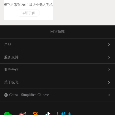
极飞 P 系列 2019 款农业无人飞机
详细了解
回到顶部
产品
服务支持
农业无人飞机
业务合作
农业无人车
极飞服务
关于极飞
农机自驾仪
极飞学园
查找网点(资质验证）
巡田无人飞机
证书查询
成为渠道合作伙伴
我是极⻜
China - Simplified Chinese
智能农场物联网产品
社会责任
中国 - 简体中文