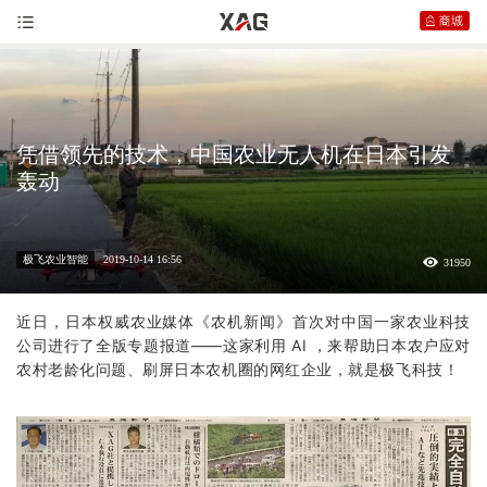
凭借领先的技术，中国农业无人机在日本引发
轰动
极飞农业智能
2019-10-14 16:56
31950
近日，日本权威农业媒体《农机新闻》首次对中国一家农业科技
公司进行了全版专题报道——这家利用 AI ，来帮助日本农户应对
农村老龄化问题、刷屏日本农机圈的网红企业，就是
极飞
科技！