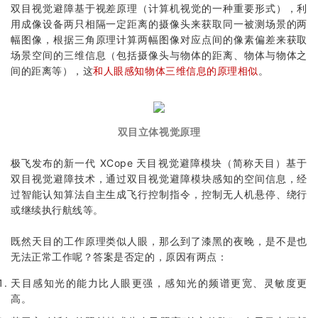
双目视觉避障基于视差原理（计算机视觉的一种重要形式），利
用成像设备两只相隔一定距离的摄像头来获取同一被测场景的两
幅图像，根据三角原理计算两幅图像对应点间的像素偏差来获取
场景空间的三维信息（包括摄像头与物体的距离、物体与物体之
间的距离等），这
和人眼感知物体三维信息的原理相似
。
双目立体视觉原理
极飞
发布的
新一代 XCope 天目视觉避障模块（简称天目）
基于
双目视觉避障技术，通过双目视觉避障模块感知的空间信息，经
过智能认知算法自主生成飞行控制指令，控制无人机悬停、绕行
或继续执行航线等。
既然天目的工作原理类似人眼，那么到了漆黑的夜晚，是不是也
无法正常工作呢？答案是否定的，原因有两点：
天目感知光的能力比人眼更强，感知光的频谱更宽、灵敏度更
高。