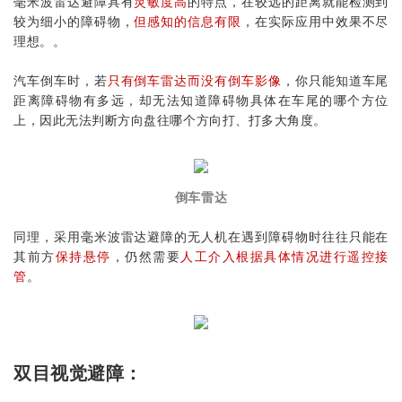
毫米波雷达避障具有
灵敏度高
的特点，在较远的距离就能检测到
较为细小的障碍物，
但感知的信息有限
，在实际应用中效果不尽
理想。。
汽车倒车时，若
只有倒车雷达而没有倒车影像
，你只能知道车尾
距离障碍物有多远，却无法知道障碍物具体在车尾的哪个方位
上，因此无法判断
方向盘
往哪个方向打、打多大角度。
倒车雷达
同理，采用毫米波雷达避障的无人机在遇到障碍物时往往只能在
其前方
保持悬停
，仍然需要
人工介入根据具体情况进行遥控接
管
。
双目视觉避障：