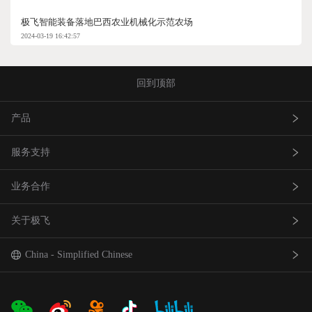
极飞智能装备落地巴西农业机械化示范农场
2024-03-19 16:42:57
回到顶部
产品
服务支持
农业无人飞机
业务合作
农业无人车
极飞服务
关于极飞
农机自驾仪
极飞学园
查找网点(资质验证）
巡田无人飞机
证书查询
成为渠道合作伙伴
我是极⻜
China - Simplified Chinese
智能农场物联网产品
社会责任
中国 - 简体中文