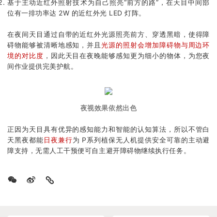
基于主动近红外照射技术为自己照亮“前方的路”，在天目中间部
位有一排功率达 2W 的近红外光 LED 灯阵。
在夜间天目通过自带的近红外光源照亮前方、穿透黑暗，使得障
碍物能够被清晰地感知，并且
光源的照射会增加障碍物与周边环
境的对比度
，因此天目在夜晚能够感知更为细小的物体，为您夜
间作业提供完美护航。
夜视效果依然出色
正因为天目具有优异的感知能力和智能的认知算法，所以不管白
天黑夜都能
日夜兼行
为
P系列植保无人机
提供安全可靠的主动避
障支持，无需人工干预便可自主避开障碍物继续执行任务。