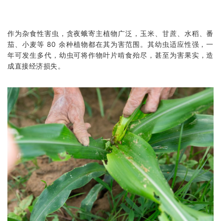
作为杂食性害虫，贪夜蛾寄主植物广泛，玉米、甘蔗、水稻、番
茄、小麦等 80 余种植物都在其为害范围。其幼虫适应性强，一
年可发生多代，幼虫可将作物叶片啃食殆尽，甚至为害果实，造
成直接经济损失。