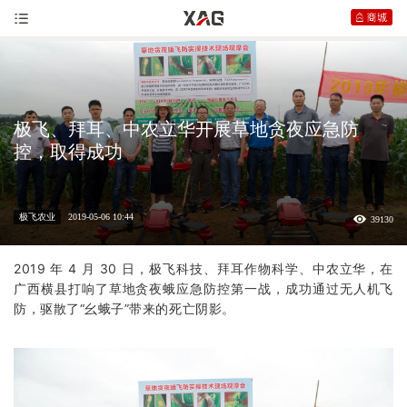
极飞、拜耳、中农立华开展草地贪夜应急防
控，取得成功
极飞农业
2019-05-06 10:44
39130
2019 年 4 月 30 日，
极飞
科技、拜耳作物科学、中农立华，在
广西横县打响了草地贪夜蛾应急防控第一战，成功通过无人机飞
防，驱散了“幺蛾子”带来的死亡阴影。