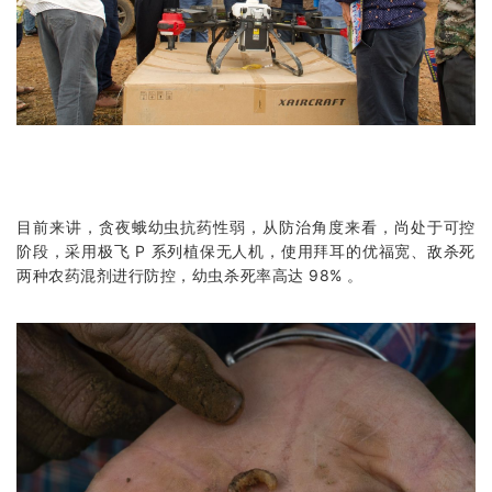
目前来讲，贪夜蛾幼虫抗药性弱，从防治角度来看，尚处于可控
阶段，采用极飞 P 系列植保无人机，使用拜耳的优福宽、敌杀死
两种农药混剂进行防控，幼虫杀死率高达 98% 。