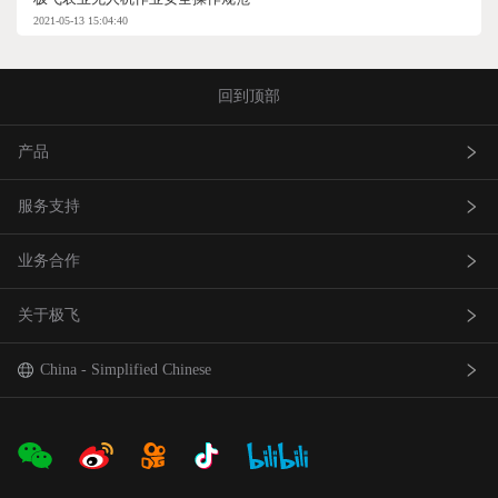
2021-05-13 15:04:40
回到顶部
产品
服务支持
农业无人飞机
业务合作
农业无人车
极飞服务
关于极飞
农机自驾仪
极飞学园
查找网点(资质验证）
巡田无人飞机
证书查询
成为渠道合作伙伴
我是极⻜
China - Simplified Chinese
智能农场物联网产品
社会责任
中国 - 简体中文
合作伙伴产品
新闻资讯
Global - English