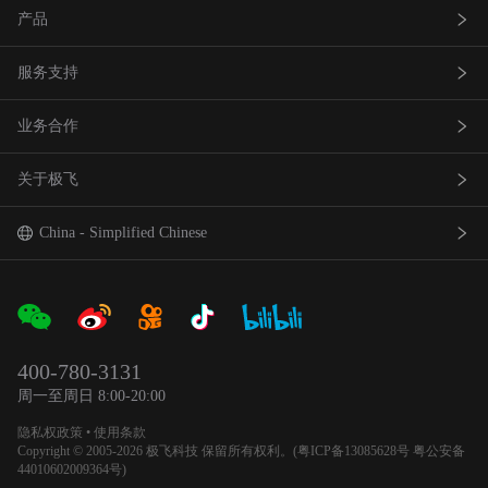
产品
服务支持
农业无人飞机
业务合作
农业无人车
极飞服务
关于极飞
农机自驾仪
极飞学园
查找网点(资质验证）
巡田无人飞机
证书查询
成为渠道合作伙伴
我是极⻜
China - Simplified Chinese
智能农场物联网产品
社会责任
中国 - 简体中文
合作伙伴产品
新闻资讯
Global - English
400-780-3131
农业机器人
官方活动
日本 - 日本語
周一至周日 8:00-20:00
隐私权政策
•
使用条款
加入我们
Copyright © 2005-2026 极飞科技 保留所有权利。(
粤ICP备13085628号
粤公安备
44010602009364号
)