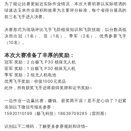
为了能让比赛更贴近实际作业情况，本次大赛初赛以实际喷洒的
绿速达玉米作业面积和效果为主要评分标准，每个省得分最高的
前三名飞手进入决赛。
决赛形式为现场评比飞手飞防植保知识和飞防技能，以分数高低
决胜出冠（1名）、亚（1名）、季军（2名）、优秀参赛飞手
（10名）。
本次大赛准备了丰厚的奖励：
冠军 奖励：2 台极飞 P30 植保无人机
亚军 奖励：1 台极飞 P30 植保无人机
季军 奖励：2 组无人机电池
优秀飞手奖励：价值1000元奖品
此外，所有获奖飞手还将获得奖牌和证书奖励~
一边作业一边赢比赛，赚钱、获奖两不误！是不是心动了？赶紧
添加以下微信号报名参赛：
15920110199（极飞科技）18639709285（雷邦斯）
识别以下二维码，了解更多参赛规则和详情~