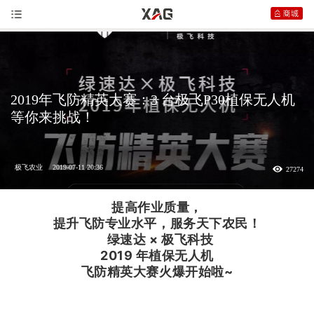
2019年飞防精英大赛：3 台极飞P30植保无人机
等你来挑战！
极飞农业
2019-07-11 20:36
27274
提高作业质量，
提升飞防专业水平，服务天下农民！
绿速达 ×
极飞
科技
2019 年
植保无人机
飞防精英大赛火爆开始啦~