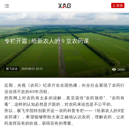
专栏开篇 | 给新农人的 9 堂农药课
极飞农业
2019-08-21 18:13
26569
近期，央视《农药》纪录片在全国热播，向全社会展现了农药行
业自强不息的40年历程。
然而网上对农药有太多的误解，甚至谣传“农药致癌”、“农药有
毒”，这样的认知必然是片面的，对农药来说也是不公平的。
所以，
极飞学院
特别新开这一农药科普专栏——《给新农人的9堂
农药课》，希望能够帮助大家正确地认识农药，理解农药，让农
药发挥应有的价值，获得应有的尊重。