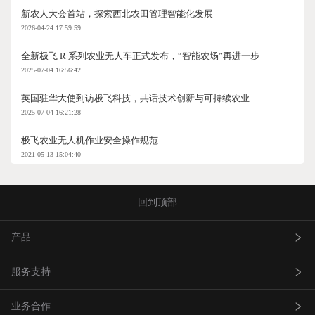
新农人大会首站，探索西北农田管理智能化发展
2026-04-24 17:59:59
全新极飞 R 系列农业无人车正式发布，“智能农场”再进一步
2025-07-04 16:56:42
英国驻华大使到访极飞科技，共话技术创新与可持续农业
2025-07-04 16:21:28
极飞农业无人机作业安全操作规范
2021-05-13 15:04:40
回到顶部
产品
服务支持
农业无人飞机
业务合作
农业无人车
极飞服务