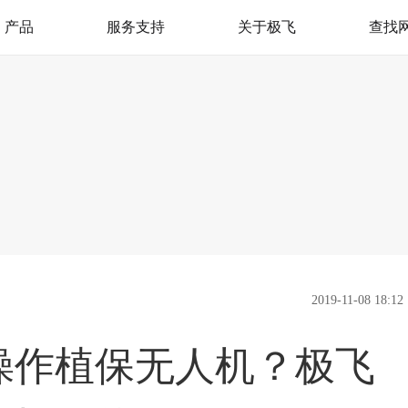
产品
服务支持
关于极飞
查找
极飞服务
我是极飞
产品支持
官方活动
极飞学园
社会责任（CSR）
监督举报
新闻资讯
加入我们
联系我们
2019-11-08 18:12
操作植保无人机？极飞