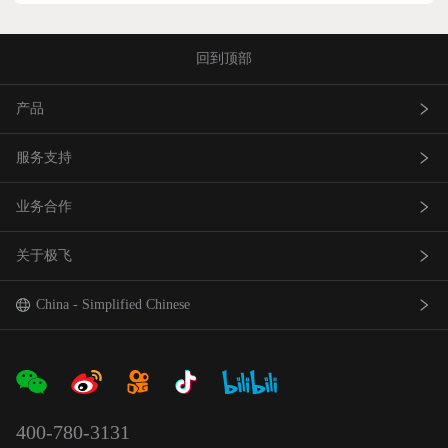
回到顶部
产品
服务支持
农业无人飞机
业务合作
农业无人车
极飞服务
关于极飞
农机自驾仪
极飞学园
查找网点(资质验证）
巡田无人飞机
证书查询
成为渠道合作伙伴
我是极⻜
China - Simplified Chinese
智能农场物联网产品
社会责任
中国 - 简体中文
合作伙伴产品
新闻资讯
Global - English
400-780-3131