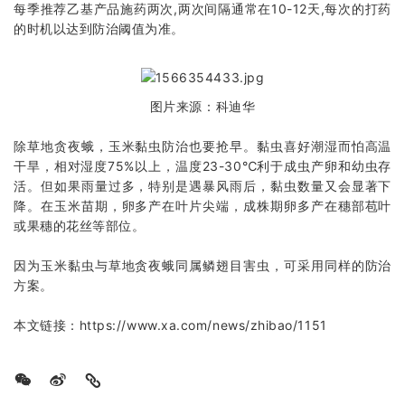
每季推荐乙基产品施药两次,两次间隔通常在10-12天,每次的打药
的时机以达到防治阈值为准。
图片来源：科迪华
除草地贪夜蛾，玉米黏虫防治也要抢早。黏虫喜好潮湿而怕高温
干旱，相对湿度75%以上，温度23-30℃利于成虫产卵和幼虫存
活。但如果雨量过多，特别是遇暴风雨后，黏虫数量又会显著下
降。在玉米苗期，卵多产在叶片尖端，成株期卵多产在穗部苞叶
或果穗的花丝等部位。
因为玉米黏虫与草地贪夜蛾同属鳞翅目害虫，可采用同样的防治
方案。
本文链接：
https://www.xa.com/news/zhibao/1151