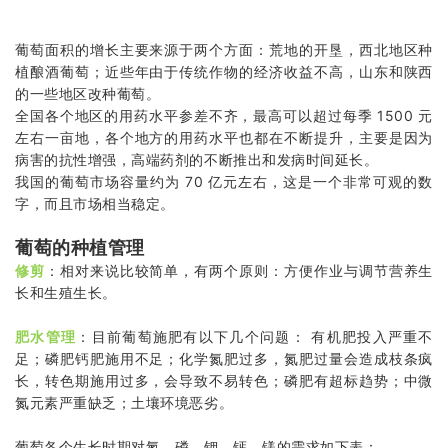
葡萄面积的增长主要来源于两个方面：荒地的开垦，西北地区种
植酿酒葡萄；近些年由于传统作物的经济收益不高，山东和陕西
的一些地区改种葡萄。
全国各个地区的用药水平参差不齐，最高可以超过每季 1500 元
左右一亩地，各个地方的用药水平也都在不断提升，主要是因为
病害的抗性增强，高端药剂的不断推出和发病时间延长。
我国的葡萄市场容量约为 70 亿元左右，这是一个非常可观的数
字，而且市场相当稳定。
葡萄的种植管理
修剪
：相对来说比较简单，有两个原则：方便作业与调节营养生
长和生殖生长。
肥水管理
：目前葡萄施肥有以下几个问题： 有机肥投入严重不
足；磷肥钙肥施用不足；化学氮肥过多，氮肥过量会造成枝条疯
长，转色期施用过多，会导致不易转色；磷肥有超标趋势；中微
氮元素严重缺乏；土壤环境恶劣。
葡萄各个生长时期对氮、磷、钾、钙、镁的需求如下表：