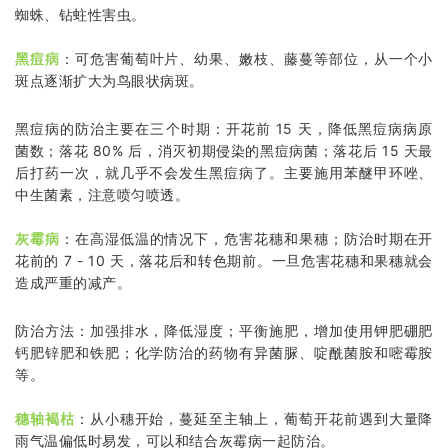
蜘蛛、钻蛀性害虫。
黑痘病
：可危害葡萄叶片、幼果、嫩枝、藤蔓等部位，从一个小
斑点逐渐扩大为鸟眼状病斑。
黑痘病的防治主要在三个时期：开花前 15 天，降低黑痘病病原
菌数；落花 80% 后，消灭初期侵染的黑痘病菌；落花后 15 天最
后打药一次，就几乎不会发生黑痘病了。主要施用苯醚甲环唑、
中生菌素，注意喷匀喷透。
灰霉病
：在高湿低温的情况下，危害花穗和果穗；防治时期在开
花前的 7 - 10 天，落花后和转色期前。一旦危害花穗和果穗就会
造成严重的减产。
防治方法：加强排水，降低湿度；平衡施肥，增加使用钾肥硼肥
钙肥锌肥和铁肥；化学防治的药物有异菌脲、啶酰菌胺和嘧霉胺
等。
穗轴褐枯
：从小穗开始，蔓延至主轴上，葡萄开花前遇到大量降
雨气温偏低时易发，可以和结合灰霉病一起防治。