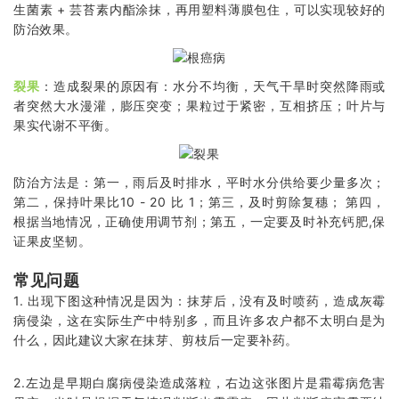
生菌素 + 芸苔素内酯涂抹，再用塑料薄膜包住，可以实现较好的
防治效果。
裂果
：造成裂果的原因有：水分不均衡，天气干旱时突然降雨或
者突然大水漫灌，膨压突变；果粒过于紧密，互相挤压；叶片与
果实代谢不平衡。
防治方法是：第一，雨后及时排水，平时水分供给要少量多次；
第二，保持叶果比10 - 20 比 1；第三，及时剪除复穗； 第四，
根据当地情况，正确使用调节剂；第五，一定要及时补充钙肥,保
证果皮坚韧。
常见问题
1. 出现下图这种情况是因为：抹芽后，没有及时喷药，造成灰霉
病侵染，这在实际生产中特别多，而且许多农户都不太明白是为
什么，因此建议大家在抹芽、剪枝后一定要补药。
2.左边是早期白腐病侵染造成落粒，右边这张图片是霜霉病危害