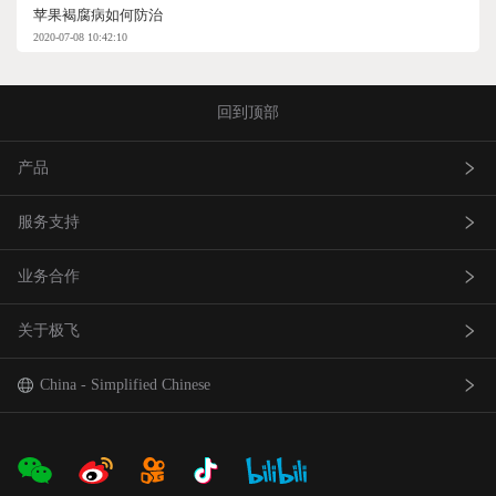
苹果褐腐病如何防治
2020-07-08 10:42:10
回到顶部
产品
服务支持
农业无人飞机
业务合作
农业无人车
极飞服务
关于极飞
农机自驾仪
极飞学园
查找网点(资质验证）
巡田无人飞机
证书查询
成为渠道合作伙伴
我是极⻜
China - Simplified Chinese
智能农场物联网产品
社会责任
中国 - 简体中文
合作伙伴产品
新闻资讯
Global - English