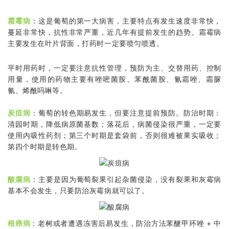
霜霉病
：这是葡萄的第一大病害，主要特点有发生速度非常快，
蔓延非常快，抗性非常严重，近几年有提前发生的趋势。霜霉病
主要发生在叶片背面，打药时一定要喷匀喷透。
平时用药时，一定要注意抗性管理，预防为主、交替用药、控制
用量，使用的药物主要有唑嘧菌胺、苯酰菌胺、氰霜唑、霜脲
氰、烯酰吗啉等。
炭疽病
：葡萄的转色期易发生，但要注意提前预防。防治时期：
清园时期，降低病原菌基数；落花后，病菌侵染很严重，一定要
使用内吸性药剂；第三个时期是套袋前，否则很难被果实吸收；
第四个时期是转色期。
酸腐病
：主要是因为葡萄裂果引起杂菌侵染，没有裂果和灰霉病
基本不会发生，只要防治灰霉病就可以了。
根癌病
：老树或者遭遇冻害后易发生，防治方法苯醚甲环唑 + 中