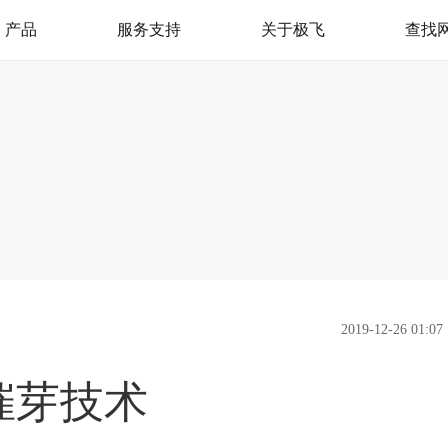
产品
服务支持
关于极飞
查找
极飞服务
我是极飞
产品支持
官方活动
极飞学园
社会责任（CSR）
监督举报
新闻资讯
加入我们
联系我们
2019-12-26 01:07
催芽技术