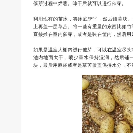
催芽过程中烂薯。晾干后就可以进行催芽。
利用现有的苗床，将床底铲平，然后铺薯块。
上再盖一层草苫。将一些有重量的东西比如竹
直接摊在室内催芽，或者是装在筐内，然后用
如果是温室大棚内进行催芽，可以在温室尽头
池内地面太干，喷少量水保持湿润，然后铺一
块，最后用麻袋或者是草苫覆盖保持水分，不