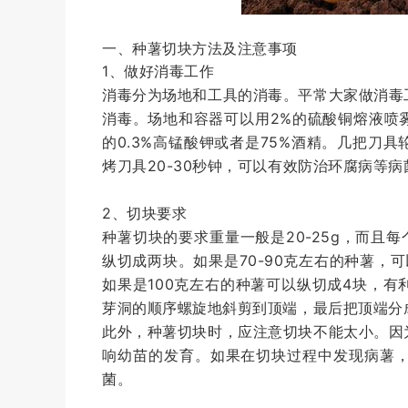
一、种薯切块方法及注意事项
1、做好消毒工作
消毒分为场地和工具的消毒。平常大家做消毒
消毒。场地和容器可以用2%的硫酸铜熔液喷
的0.3%高锰酸钾或者是75%酒精。几把刀
烤刀具20-30秒钟，可以有效防治环腐病等
2、切块要求
种薯切块的要求重量一般是20-25g，而且
纵切成两块。如果是70-90克左右的种薯，
如果是100克左右的种薯可以纵切成4块，
芽洞的顺序螺旋地斜剪到顶端，最后把顶端分
此外，种薯切块时，应注意切块不能太小。因
响幼苗的发育。如果在切块过程中发现病薯
菌。