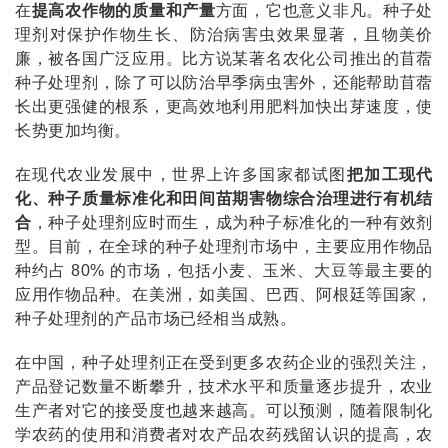
在
提高农作物的质量和产量
方面，它也意义非凡。种子处
理剂对保护作物生长、防治病害虫效果显著，且物美价
廉，被各国广泛应用。比方说某著名农化公司推出的苜蓿
种子处理剂，除了可以防治早季病虫害外，还能帮助苜蓿
长出更强健的根系，更高效地利用肥料加快出芽速度，使
长势更加均衡。
在现代农业发展中，世界上许多国家都试图
把加工现代
化、种子质量标准化和田间苗期害物综合治理进行有机结
合
，种子处理剂应时而生，成为种子标准化的一种有效剂
型。目前，在全球的种子处理剂市场中，主要应用作物
品
种约占
80%
的
市场，包括小麦、玉米、大豆等最主要的
应用作物品种
。
在美洲，如美国、巴西、阿根廷等国家，
种子处理剂的产品市场已经相当成熟。
在中国，种子处理剂正在受到更多农药企业的强烈关注，
产品登记数量不断攀升，技术水平和质量逐步提升，农业
生产者对它的接受度也越来越高。可以预测，随着限制化
学农药的使用和消费者对农产品农药残留认识的提高，农