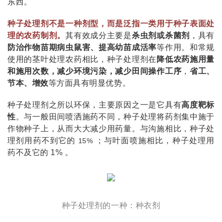
东西。
种子处理剂不是一种剂型，而是泛指一类用于种子表面处
理的农药制剂。
其有效成分主要是
杀虫剂或杀菌剂
，具有
防治作物苗期病虫鼠害、提高幼苗成活率
等作用。和常规
使用的茎叶处理农药相比，种子处理剂在
降低农药施用量
和施用次数，减少环境污染，减少田间操作工序
，
省工、
节本、增效
等方面具有明显优势。
种子处理剂之所以环保，主要原因之一是它具有
高度靶标
性
。与一般田间喷洒施药不同，种子处理将药剂集中施于
作物种子上，从而大大减少用药量。与沟施相比，种子处
理剂用药不到它的
；与叶面喷施相比，种子处理用
15%
药不及它的
1%
。
种子处理剂的一种：种衣剂