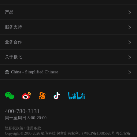
产品
服务支持
农业无人飞机
业务合作
农业无人车
极飞服务
关于极飞
农机自驾仪
极飞学园
查找网点(资质验证）
巡田无人飞机
证书查询
成为渠道合作伙伴
我是极⻜
China - Simplified Chinese
智能农场物联网产品
社会责任
中国 - 简体中文
合作伙伴产品
新闻资讯
Global - English
400-780-3131
农业机器人
官方活动
日本 - 日本語
周一至周日 8:00-20:00
隐私权政策
•
使用条款
加入我们
Copyright © 2005-2026 极飞科技 保留所有权利。(
粤ICP备13085628号
粤公安备