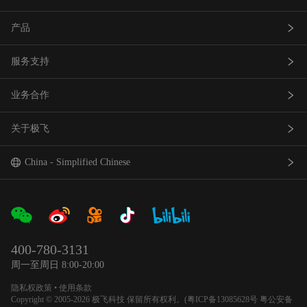
产品
服务支持
农业无人飞机
业务合作
农业无人车
极飞服务
关于极飞
农机自驾仪
极飞学园
查找网点(资质验证）
巡田无人飞机
证书查询
成为渠道合作伙伴
我是极⻜
China - Simplified Chinese
智能农场物联网产品
社会责任
中国 - 简体中文
合作伙伴产品
新闻资讯
Global - English
400-780-3131
农业机器人
官方活动
日本 - 日本語
周一至周日 8:00-20:00
隐私权政策
•
使用条款
加入我们
Copyright © 2005-2026 极飞科技 保留所有权利。(
粤ICP备13085628号
粤公安备