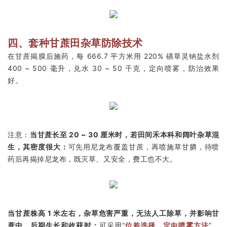
四、套种甘蔗田杂草防除技术
在甘蔗揭膜后施药，每 666.7 平方米用 220% 磺草灵钠盐水剂
400 ~ 500 毫升，兑水 30 ~ 50 千克，定向喷雾，防治效果
好。
注意：
当甘蔗长至 20 ~ 30 厘米时，若田间禾本科和阔叶杂草混
生，其密度很大：
可先用尼龙布覆盖甘蔗，再喷施草甘膦，待喷
药后再揭掉尼龙布，既灭草、又安全，费工也不大。
当甘蔗株高 1 米左右，杂草危害严重，无法人工除草，并影响甘
蔗中、后期生长和收获时：
可采用“
位差选择，定向喷雾方法
”，