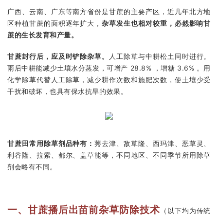
广西、云南、广东等南方省份是甘蔗的主要产区，近几年北方地
区种植甘蔗的面积逐年扩大，
杂草发生也相对较重，必然影响甘
蔗的生长发育和产量。
甘蔗封行后，应及时铲除杂草。
人工除草与中耕松土同时进行。
雨后中耕能减少土壤水分蒸发，可增产 28.8% ，增糖 3.6% 。用
化学除草代替人工除草，减少耕作次数和施肥次数，使土壤少受
干扰和破坏，也具有保水抗旱的效果。
甘蔗田常用除草剂品种有：
莠去津、敌草隆、西玛津、恶草灵、
利谷隆、拉索、都尔、盖草能等，不同地区、不同季节所用除草
剂会略有不同。
一、甘蔗播后出苗前杂草防除技术
（以下均为传统