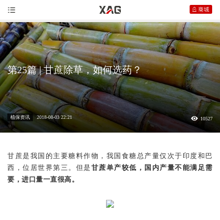
第25篇 | 甘蔗除草，如何选药？
植保资讯
2018-08-03 22:21
10527
甘蔗是我国的主要糖料作物，我国食糖总产量仅次于印度和巴
西，位居世界第三。但是
甘蔗单产较低，国内产量不能满足需
要，进口量一直很高。