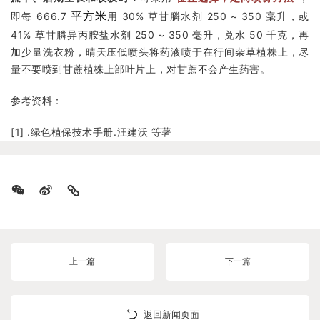
即每 666.7
平方米
用 30% 草甘膦水剂 250 ~ 350 毫升，或
41% 草甘膦异丙胺盐水剂 250 ~ 350 毫升，兑水 50 千克，再
加少量洗衣粉，晴天压低喷头将药液喷于在行间杂草植株上，尽
量不要喷到甘蔗植株上部叶片上，对甘蔗不会产生药害。
参考资料：
[1] .绿色植保技术手册.汪建沃 等著
上一篇
下一篇
返回新闻页面