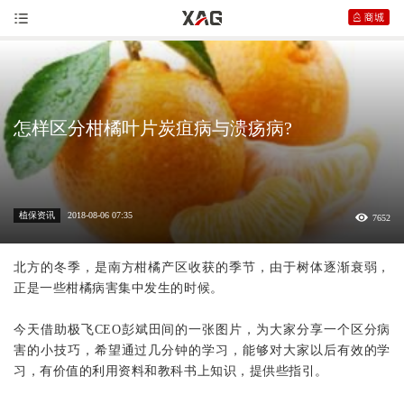
怎样区分柑橘叶片炭疽病与溃疡病?
植保资讯
2018-08-06 07:35
7652
北方的冬季，是南方柑橘产区收获的季节，由于树体逐渐衰弱，
正是一些柑橘病害集中发生的时候。
今天借助
极飞
CEO彭斌田间的一张图片，为大家分享一个区分病
害的小技巧，希望通过几分钟的学习，能够对大家以后有效的学
习，有价值的利用资料和教科书上知识，提供些指引。