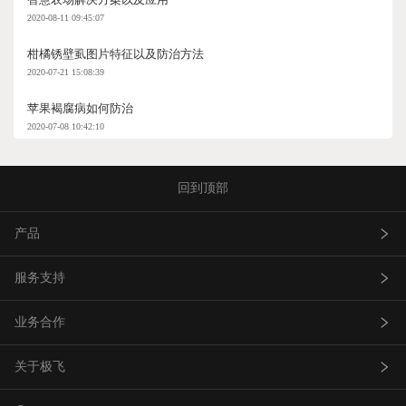
2020-08-11 09:45:07
柑橘锈壁虱图片特征以及防治方法
2020-07-21 15:08:39
苹果褐腐病如何防治
2020-07-08 10:42:10
回到顶部
产品
服务支持
农业无人飞机
业务合作
农业无人车
极飞服务
关于极飞
农机自驾仪
极飞学园
查找网点(资质验证）