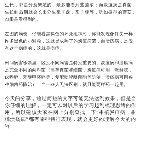
生长，都是分裂繁殖的，最多能看到些菌浓；而炭疽病是真菌，
生长到后期就会长出分生孢子盘，孢子梗等，犹如微型的蘑菇，
肉眼是看得到的。
左图的病斑，仔细看黑褐色的坏死组织时，你能发现像针尖一样
许多黑色的小颗粒，这就是成熟了的炭疽病菌，而溃疡病，是没
有这个病症的，这就是病症。
田间病害诊断里，区别不同病害是特别重要的。炭疽病和溃疡病
是完全不同的两种菌（高等真菌和细菌，炭疽病可用：咪鲜胺，
戊唑醇，苯醚甲环唑等，复配吡唑醚菌酯等防治；溃疡病可用各
种细菌药防治），当一些人无法区别，就只能两样药一起用。
今天的分享，通过简短的文字可能无法达到效果，但是当
你仔细的理解，一定可以对以后的学习起到梳理思绪的作
用，所以建议大家在网上分别查找一下“柑橘炭疽病，柑
橘溃疡病”都有哪些特征表现，就会更好的理解今天的内
容