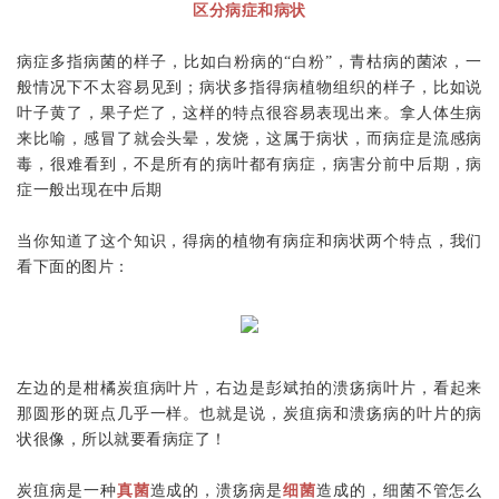
区分病症和病状
病症多指病菌的样子，比如白粉病的“白粉”，青枯病的菌浓，一
般情况下不太容易见到；病状多指得病植物组织的样子，比如说
叶子黄了，果子烂了，这样的特点很容易表现出来。拿人体生病
来比喻，感冒了就会头晕，发烧，这属于病状，而病症是流感病
毒，很难看到，
不是所有的病叶都有病症，病害分前中后期，病
症一般出现在中后期
当你知道了这个知识，得病的植物有病症和病状两个特点，我们
看下面的图片：
左边的是柑橘炭疽病叶片，右边是彭斌拍的溃疡病叶片，看起来
那圆形的斑点几乎一样。也就是说，炭疽病和溃疡病的叶片的病
状很像，所以就要看病症了！
炭疽病是一种
真菌
造成的，溃疡病是
细菌
造成的，细菌不管怎么