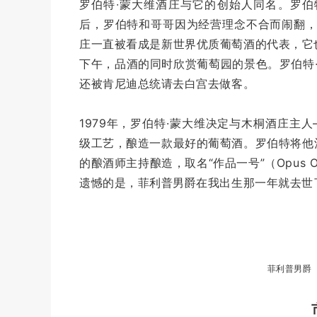
罗伯特
∙
蒙大维酒庄与它的创始人同名。罗伯
后，罗伯特和哥哥因为经营理念不合而闹翻
庄一直被看成是新世界优质葡萄酒的代表，它
下午，品酒的同时欣赏葡萄园的景色。罗伯特
还被肯尼迪总统请去白宫去做客。
1979
年，罗伯特
·
蒙大维决定与木桐酒庄主人
级工艺，酿造一款最好的葡萄酒
。
罗伯特将他
的酿酒师主持酿造，取名“作品一号”（Opus
遗憾的是，菲利普男爵在我出生那一年就去世了
菲利普男爵