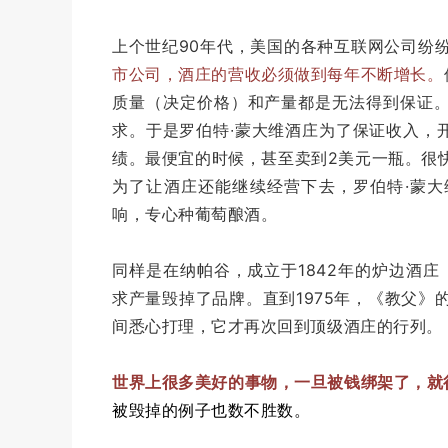
上个世纪
90
年代，美国的各种互联网公司纷
市公司，酒庄的营收必须做到每年不断增长。
质量（决定价格）和产量都是无法得到保证
求。于是罗伯特
∙
蒙大维酒庄为了保证收入，
绩。最便宜的时候，甚至卖到2美元一瓶。很
为了让酒庄还能继续经营下去，罗伯特
·
蒙大
响，专心种葡萄酿酒。
同样
是在纳帕谷，成立于
1842
年的
炉边酒庄（I
求产量毁掉了品牌。直到
1975
年，《教父》
间悉心打理，它才再次回到顶级酒庄的行列。
世界上很多美好的事物，一旦被钱绑架了，就
被毁掉的例子也数不胜数。