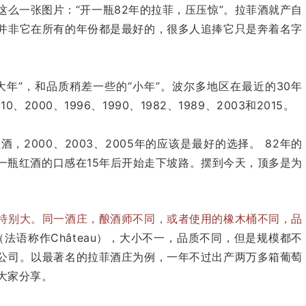
么一张图片：“开一瓶82年的拉菲，压压惊”。拉菲酒就产自
并非它在所有的年份都是最好的，很多人追捧它只是奔着名字
大年
”
，和品质稍差一些的
“
小年
”
。波尔多地区在最近的
30
年
2000、1996、1990、1982、1989、2003和2015。
红酒，
2000
、
2003
、
2005
年的应该是最好的选择。
82
年的
一瓶红酒的口感在15年后开始走下坡路。摆到今天，顶多是为
特别大。同一酒庄，酿酒师不同，或者使用的橡木桶不同，品
（法语称作Château），大小不一，品质不同，但是规模都不
公司。以最著名的拉菲酒庄为例，一年不过出产两万多箱葡萄
大家分享。