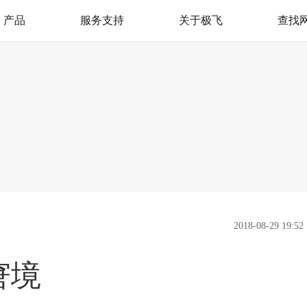
产品
服务支持
关于极飞
查找
极飞服务
我是极飞
产品支持
官方活动
极飞学园
社会责任（CSR）
监督举报
新闻资讯
加入我们
联系我们
2018-08-29 19:52
窘境