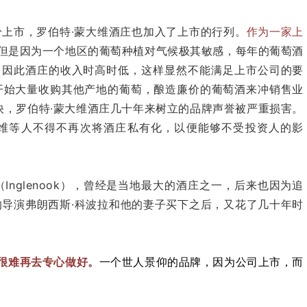
纷上市，罗伯特
∙
蒙大维酒庄也加入了上市的行列。
作为一家上
但是因为一个地区的葡萄种植对气候极其敏感，
每年的葡萄酒
。
因此酒庄的收入时高时低，这样显然不能满足上市公司的要
开始大量收购其他产地的葡萄，酿造廉价的葡萄酒来冲销售业
快，罗伯特
∙
蒙大维酒庄几十年来树立的品牌声誉被严重损害。
维等人不得不再次将酒庄私有化，以便能够不受投资人的影
nglenook），
曾经是当地最大的酒庄之一，后来也因为追
的导演弗朗西斯
·
科波拉和他的妻子买下之后，又花了几十年时
很难再去专心做好。
一个世人景仰的品牌，因为公司上市，而