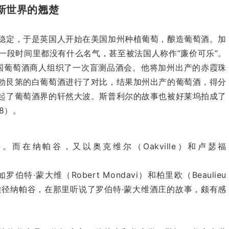
新世界的翘楚
稳定，于是英国人开始在美国加州种植葡萄，酿造葡萄酒。
加
一段时间里都没有什么名气，甚至被法国人称作“廉价可乐”。
国葡萄酒商人组织了一次盲测品酒会。他将加州出产的赤霞珠
勃艮第的白葡萄酒进行了对比，结果加州出产的葡萄酒，得分
起了葡萄酒界的轩然大波。斯普利尔的故事也被好莱坞拍成了
08）。
好。而在纳帕谷，又以奥克维尔（
Oakville
）和卢瑟福
如罗伯特
·
蒙大维（
Robert Mondavi
）和柏里欧（
Beaulieu
途径纳帕谷，在那里听说了罗伯特
·
蒙大维酒庄的故事，颇有感