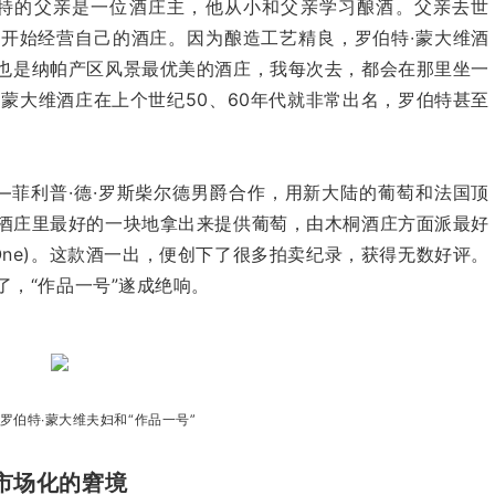
特的父亲是一位酒庄主，他从小和父亲学习酿酒。父亲去世
，开始经营自己的酒庄。因为酿造工艺精良，罗伯特
∙
蒙大维酒
也是纳帕产区风景最优美的酒庄，我每次去，都会在那里坐一
∙
蒙大维酒庄在上个世纪
50
、
60
年代就非常出名，罗伯特甚至
—菲利普
·
德
·
罗斯柴尔德男爵合作，用新大陆的葡萄和法国顶
酒庄里最好的一块地拿出来提供葡萄，由木桐酒庄方面派最好
 One)。这款酒一出，便创下了很多拍卖纪录，
获得无数好评。
，“作品一号”遂成绝响。
罗伯特
∙
蒙大维夫妇和“作品一号”
市场化的窘境