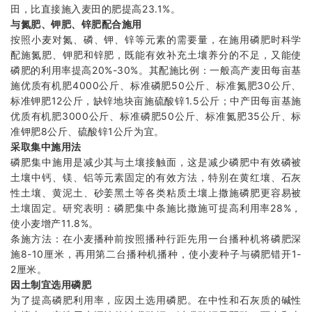
田，比直接施入麦田的肥提高23.1%。
与氮肥、钾肥、锌肥配合施用
按照小麦对氮、磷、钾、锌等元素的需要量，在施用磷肥时科学
配施氮肥、钾肥和锌肥，既能有效补充土壤养分的不足，又能使
磷肥的利用率提高20%-30%。其配施比例：一般高产麦田每亩基
施优质有机肥4000公斤、标准磷肥50公斤、标准氮肥30公斤、
标准钾肥12公斤，缺锌地块亩施硫酸锌1.5公斤；中产田每亩基施
优质有机肥3000公斤、标准磷肥50公斤、标准氮肥35公斤、标
准钾肥8公斤、硫酸锌1公斤为宜。
采取集中施用法
磷肥集中施用是减少其与土壤接触面，这是减少磷肥中有效磷被
土壤中钙、镁、铝等元素固定的有效方法，特别在黄红壤、石灰
性土壤、黄泥土、砂姜黑土等各类粘质土壤上撒施磷肥更容易被
土壤固定。研究表明：磷肥集中条施比撒施可提高利用率28%，
使小麦增产11.8%。
条施方法：在小麦播种前按照播种行距先用一台播种机将磷肥深
施8-10厘米，再用第二台播种机播种，使小麦种子与磷肥错开1-
2厘米。
因土制宜选用磷肥
为了提高磷肥利用率，应因土选用磷肥。在中性和石灰质的碱性