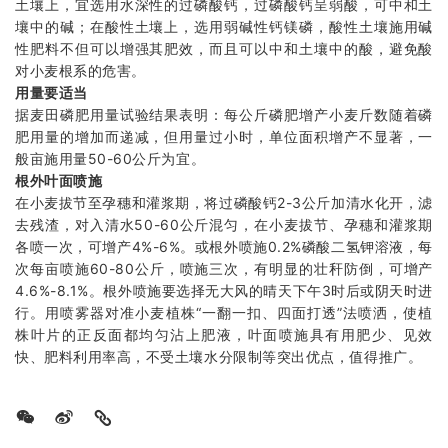
土壤上，宜选用水深性的过磷酸钙，过磷酸钙呈弱酸，可中和土
壤中的碱；在酸性土壤上，选用弱碱性钙镁磷，酸性土壤施用碱
性肥料不但可以增强其肥效，而且可以中和土壤中的酸，避免酸
对小麦根系的危害。
用量要适当
据麦田磷肥用量试验结果表明：每公斤磷肥增产小麦斤数随着磷
肥用量的增加而递减，但用量过小时，单位面积增产不显著，一
般亩施用量50-60公斤为宜。
根外叶面喷施
在小麦拔节至孕穗和灌浆期，将过磷酸钙2-3公斤加清水化开，滤
去残渣，对入清水50-60公斤混匀，在小麦拔节、孕穗和灌浆期
各喷一次，可增产4%-6%。或根外喷施0.2%磷酸二氢钾溶液，每
次每亩喷施60-80公斤，喷施三次，有明显的壮秆防倒，可增产
4.6%-8.1%。根外喷施要选择无大风的晴天下午3时后或阴天时进
行。用喷雾器对准小麦植株“一翻一扣、四面打透”法喷洒，使植
株叶片的正反面都均匀沾上肥液，叶面喷施具有用肥少、见效
快、肥料利用率高，不受土壤水分限制等突出优点，值得推广。