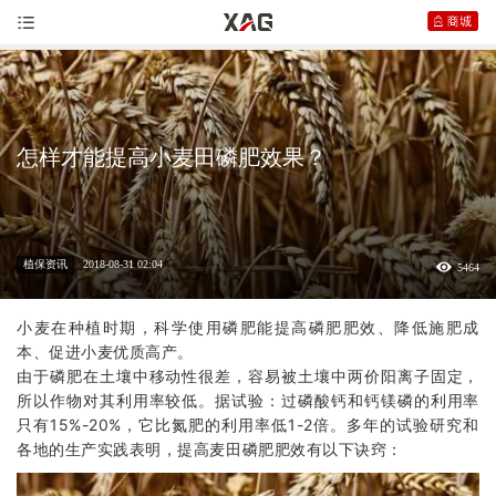
怎样才能提高小麦田磷肥效果？
植保资讯
2018-08-31 02:04
5464
小麦在种植时期，科学使用磷肥能提高磷肥肥效、降低施肥成
本、促进小麦优质高产。
由于磷肥在土壤中移动性很差，容易被土壤中两价阳离子固定，
所以作物对其利用率较低。据试验：过磷酸钙和钙镁磷的利用率
只有15%-20%，它比氮肥的利用率低1-2倍。多年的试验研究和
各地的生产实践表明，提高麦田磷肥肥效有以下诀窍：