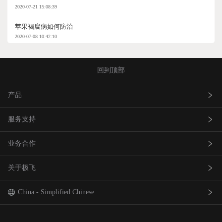
2020-07-21 15:08:39
苹果褐腐病如何防治
2020-07-08 10:42:10
回到顶部
产品
服务支持
农业无人飞机
业务合作
农业无人车
极飞服务
关于极飞
农机自驾仪
极飞学园
查找网点(资质验证）
巡田无人飞机
证书查询
成为渠道合作伙伴
我是极⻜
China - Simplified Chinese
智能农场物联网产品
社会责任
中国 - 简体中文