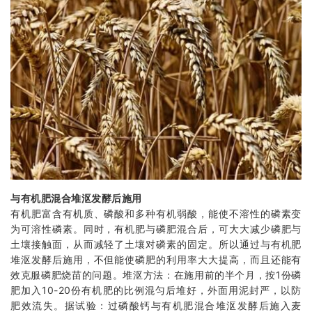
与有机肥混合堆沤发酵后施用
有机肥富含有机质、磷酸和多种有机弱酸，能使不溶性的磷素变
为可溶性磷素。同时，有机肥与磷肥混合后，可大大减少磷肥与
土壤接触面，从而减轻了土壤对磷素的固定。所以通过与有机肥
堆沤发酵后施用，不但能使磷肥的利用率大大提高，而且还能有
效克服磷肥烧苗的问题。堆沤方法：在施用前的半个月，按1份磷
肥加入10-20份有机肥的比例混匀后堆好，外面用泥封严，以防
肥效流失。据试验：过磷酸钙与有机肥混合堆沤发酵后施入麦