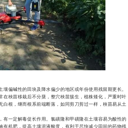
土壤偏碱性的田块及降水偏少的地区或年份使用残留期更长。
常在秧苗移栽后不分蘖，整穴秧苗簇生，植株矮化，严重时叶
无白根，继而根系前端断落，如同剪刀剪过一样，秧苗易从土
，有一定解毒促长作用。氯磺隆和甲磺隆在土壤容易为酸性的
施有机肥，提高土壤溶液酸度，有利于尽快减少田间的药物残