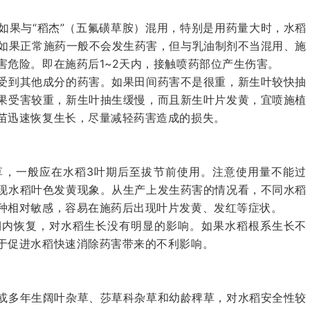
如果与“稻杰”（五氟磺草胺）混用，特别是用药量大时，水稻
，如果正常施药一般不会发生药害，但与乳油制剂不当混用、施
害危险。即在施药后1~2天内，接触喷药部位产生伤害。
受到其他成分的药害。如果田间药害不是很重，新生叶较快抽
果受害较重，新生叶抽生缓慢，而且新生叶片发黄，宜喷施植
苗迅速恢复生长，尽量减轻药害造成的损失。
草，一般应在水稻3叶期后至拔节前使用。注意使用量不能过
现水稻叶色发黄现象。从生产上发生药害的情况看，不同水稻
种相对敏感，容易在施药后出现叶片发黄、发红等症状。
期内恢复，对水稻生长没有明显的影响。如果水稻根系生长不
于促进水稻快速消除药害带来的不利影响。
或多年生阔叶杂草、莎草科杂草和幼龄稗草，对水稻安全性较