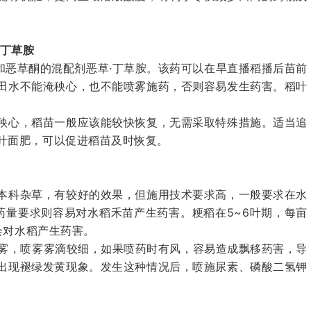
·丁草胺
和恶草酮的混配剂恶草·丁草胺。该药可以在旱直播稻播后苗前
田水不能淹秧心，也不能喷雾施药，否则容易发生药害。稻叶
秧心，稻苗一般应该能较快恢复，无需采取特殊措施。适当追
叶面肥，可以促进稻苗及时恢复。
本科杂草，有较好的效果，但施用技术要求高，一般要求在水
药量要求则容易对水稻禾苗产生药害。粳稻在5~6叶期，每亩
会对水稻产生药害。
喷雾，喷雾雾滴较细，如果喷药时有风，容易造成飘移药害，导
出现褪绿发黄现象。发生这种情况后，喷施尿素、磷酸二氢钾