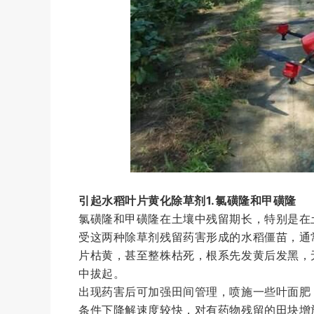
引起水稻叶片黄化除草剂1.氯磺隆和甲磺隆
氯磺隆和甲磺隆在土壤中残留期长，特别是在
受这两种除草剂残留药害形成的水稻僵苗，通
片枯黄，甚至整株枯死，根系先发黄后发黑，
中拔起。
出现药害后可加强田间管理，喷施一些叶面肥
条件下降解速度较快，对有药物残留的田块增