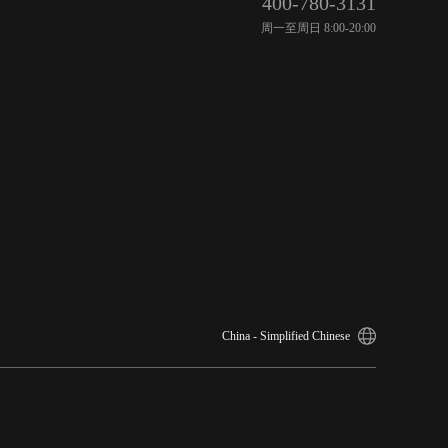
400-780-3131
周一至周日 8:00-20:00
China - Simplified Chinese