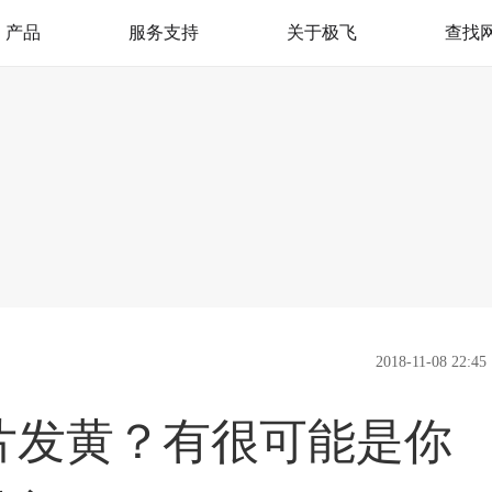
产品
服务支持
关于极飞
查找
极飞服务
我是极飞
产品支持
官方活动
极飞学园
社会责任（CSR）
监督举报
新闻资讯
加入我们
联系我们
2018-11-08 22:45
片发黄？有很可能是你