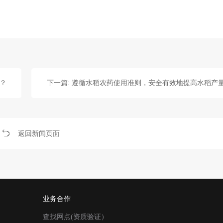
？
下一篇: 遵循水稻农药使用准则，安全有效地提高水稻产
返回新闻页面
业务合作
查找网点(资质验证）