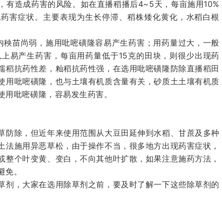
有造成药害的风险。如在直播稻播后4~5天，每亩施用10%
现药害症状。主要表现为生长停滞、稻株矮化黄化，水稻白根
内秧苗尚弱，施用吡嘧磺隆容易产生药害；用药量过大，一般
以上易产生药害，每亩用药量低于15克的田块，则很少出现药
糯稻抗药性差，籼稻抗药性强，在选用吡嘧磺隆防除直播稻田
使用吡嘧磺隆，也与土壤有机质含量有关，砂质土土壤有机质
使用吡嘧磺隆，容易发生药害。
草防除，但近年来使用范围从大豆田延伸到水稻、甘蔗及多种
土法施用异恶草松，由于操作不当，很多地方出现药害症状，
或整个叶变黄、变白，不向其他叶扩散，如果注意施药方法，
避免。
草剂，大家在选用除草剂之前，要及时了解一下这些除草剂的