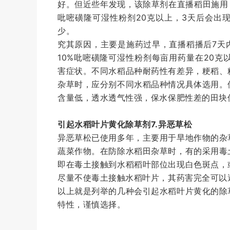
好。但近些年发现，该除草剂在直播稻田施用，
吡嘧磺隆可湿性粉剂20克以上，3天后会出
少。
究其原因，主要是施药过早，直播稻播后7天
10%吡嘧磺隆可湿性粉剂每亩用药量在20克
害症状。不同水稻品种耐药性有差异，粳稻、
杂草时，应分别不同水稻品种情况具体选用。
含量低，透水透气性强，保水保肥性差的田块
引起水稻叶片黄化除草剂
7.异恶草松
异恶草松已使用多年，主要用于旱地作物的杂
蔬菜作物。在防除水稻田杂草时，有的采用毒
即在毒土接触到水稻稻叶部位出现白色斑点，
尽量不使毒土接触水稻叶片，其药害完全可以
以上就是列举的几种会引起水稻叶片黄化的除
特性，谨慎选择。