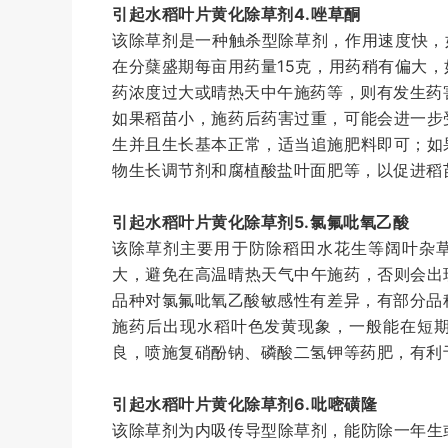
引起水稻叶片黄化除草剂
4.唑草酮
该除草剂是一种触杀型除草剂，作用速度快，
在分蘖盛期每亩用药量15克，用药稍有偏大
药浓度过大或晴热天中午施药等，则有发生药
如果稻苗小，施药后药害过重，可能会进一步
生并且生长基本正常，适当追施肥料即可；如
物生长调节剂和腐植酸盐叶面肥等，以促进稻
引起水稻叶片黄化除草剂
5.氯氟吡氧乙酸
该除草剂主要用于防除稻田水花生等阔叶杂
大，避免在高温晴热天气中午施药，否则会出
品种对氯氟吡氧乙酸敏感性有差异，有部分品
施药后出现水稻叶色发黄现象，一般能在短
良，喷施复硝酚钠、磷酸二氢钾等药肥，有利
引起水稻叶片黄化除草剂
6.吡嘧磺隆
该除草剂为内吸传导型除草剂，能防除一年生