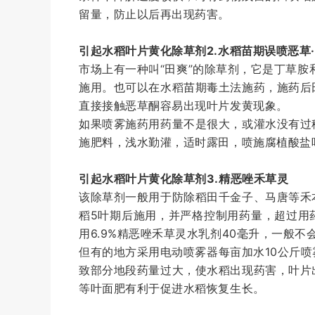
留量，防止以后再出现药害。
引起水稻叶片黄化除草剂
2.水稻苗期误喷恶草
市场上有一种叫“田爽”的除草剂，它是丁草胺
施用。也可以在水稻苗期毒土法施药，施药后
直接接触恶草酮容易出现叶片发黄现象。
如果喷雾施药用药量不是很大，或灌水没有过
施肥料，浅水勤灌，适时露田，喷施腐植酸盐
引起水稻叶片黄化除草剂
3.精恶唑禾草灵
该除草剂一般用于防除稻田千金子、马唐等禾
稻5叶期后施用，并严格控制用药量，超过用
用6.9%精恶唑禾草灵水乳剂40毫升，一般不
但有的地方采用电动喷雾器每亩加水10公斤
致部分地段药量过大，使水稻出现药害，叶片
等叶面肥有利于促进水稻恢复生长。