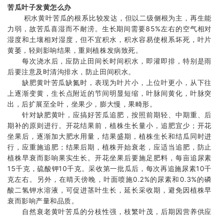
苦瓜叶子发黄怎么办
积水黄叶苦瓜的根系比较发达，但以二级侧根为主，再生能
力弱，故苦瓜喜湿而不耐涝。生长期间需要85%左右的空气相对
湿度和土壤相对湿度，但不宜积水，积水容易使根系坏死，叶片
黄萎，轻则影响结果，重则植株发病致死。
每次浇水后，应防止田间长时间积水，即灌即排，特别是雨
后要注意及时清沟排水，防止田间积水。
缺肥黄叶苦瓜缺氮时，表现为叶片小，上位叶更小，从下往
上逐渐变黄，生长点附近的节间明显短缩，叶脉间黄化，叶脉突
出，后扩展至全叶，坐果少，膨大慢，果畸形。
针对缺肥黄叶，应搞好苦瓜追肥，按照前期轻、中期重、后
期补的原则进行。开花结果前，植株生长量小，追肥宜少；开花
坐果后，逐渐加大肥水用量，结果盛期，植株生长和结瓜同时进
行，应重施追肥；结果后期，植株开始衰老，应适当追肥，防止
植株早衰而影响果实生长。开花坐果后要施足肥料，每亩追尿素
15千克，硫酸钾10千克。采收第一批瓜后，每次再追施尿素10千
克左右。另外，在晴天傍晚，叶面喷施0.2%的尿素和0.3%的磷
酸二氢钾水溶液，可促进茎叶生长，延长采收期，避免因植株早
衰而影响产量和品质。
自然衰老黄叶苦瓜的分枝性强，枝繁叶茂，后期因营养供应