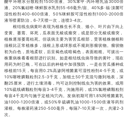
醚甲环唑水分散粒剂1500倍液、30%苯甲·丙环唑乳油3000倍
液、20%氟硅唑·咪鲜胺水乳剂55-66毫升/亩、40%多·福·溴菌可
湿性粉剂400-600倍液、50%咪鲜胺可湿性粉剂1000-2000倍
液等喷雾防治，6-7天喷一次，连喷3-4次。
根结线虫病黄叶表现为植株生长不良、矮小、叶片由下向上
变黄、萎蔫、坏死，瓜表面无棱或瘤突，或是部分无棱或瘤突，
植株逐渐萎蔫枯死。但该病主要为害苦瓜根部，受害植株侧根和
须根比正常植株多，须根上形成球形或不规则形瘤状物。瘤状物
初为白色，质地柔软，后呈褐色或暗褐色，表面粗糙。可拔出一
株重病株看看根部进行识别。如是根结线虫病导致的黄叶，现在
用药为时已晚，可在以后的种植中加强预防，一是在苦瓜播种或
移植前15天，每亩用0.2%高渗阿维菌素可湿性粉剂4-5千克，或
10%噻唑膦颗粒剂2.5-3千克，加细土50千克混匀撒到地表，深
翻25厘米，进行土壤消毒，均可达到控制线虫为害的效果。或用
10%硫线磷颗粒剂每亩3-4千克，沟施用药，或3%氯唑磷颗粒剂
每亩4千克均匀施于定植沟穴内。发病初期可用1.8%阿维菌素乳
油1000-1200倍液，或50%辛硫磷乳油1000-1500倍液等药剂
灌根。每株灌药液250-500毫升，每隔7-10天灌一次，共灌2-3
次。