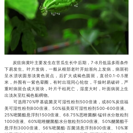
炭疽病黄叶主要发生在苦瓜生长中后期，7-8月低温多雨条件
下易发生。叶片发病，一般从根部老叶开始渐向上发病，病斑初
呈水渍状圆形淡黄色斑点，后扩大成褐色圆斑，直径0.1-0.5厘
米，外围有一紫色晕圈，有时出现同心轮纹，干燥时易破碎，严
重时病斑合成大斑块，叶片干枯死亡，湿度大时，叶面病斑上生
出淡灰至红褐色黏稠物。
可选用70%甲基硫菌灵可湿性粉剂500倍液，或80%炭疽福
美可湿性粉剂800倍液、50%福美双可湿性粉剂500-600倍液、
25%嘧菌酯悬浮剂1500倍液、68.75%恶唑菌酮·锰锌水分散粒剂
1000倍液、60%吡唑醚菌酯水分散粒剂500倍液、50%醚菌酯干
悬浮剂3000倍液、56%嘧菌酯·百菌清悬浮剂800倍液、10%苯