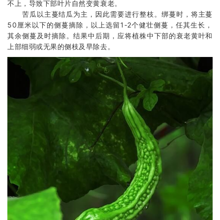
不上，导致下部叶片自然变黄衰老。
苦瓜以主蔓结瓜为主，因此需要进行整枝。绑蔓时，将主蔓
50厘米以下的侧蔓摘除，以上选留1-2个健壮侧蔓，任其生长，
其余侧蔓及时摘除。结果中后期，应将植株中下部的衰老黄叶和
上部细弱或无果的侧枝及早除去。