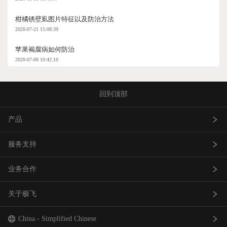
柑橘锈壁虱图片特征以及防治方法
2020-07-21 15:08:39
苹果褐腐病如何防治
2020-07-08 10:42:10
回到顶部
产品
服务支持
农业无人飞机
业务合作
农业无人车
极飞服务
关于极飞
农机自驾仪
极飞学园
查找网点(资质验证）
巡田无人飞机
证书查询
成为渠道合作伙伴
我是极⻜
China - Simplified Chinese