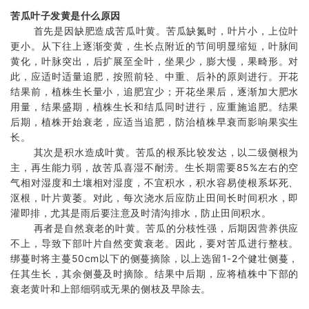
苦瓜叶子发黄是什么原因
首先是因缺肥造成苦瓜叶黄。苦瓜缺氮时，叶片小，上位叶
更小。从下往上逐渐变黄，生长点附近的节间明显缩短，叶脉间
黄化，叶脉突出，后扩展至全叶，坐果少，膨大慢，果畸形。对
此，应适时适量追肥，按照前轻、中重、后补的原则进行。开花
结果前，植株生长量小，追肥宜少；开花坐果后，逐渐加大肥水
用量，结果盛期，植株生长和结瓜同时进行，应重施追肥。结果
后期，植株开始衰老，应适当追肥，防治植株早衰而影响果实生
长。
其次是积水造成叶黄。苦瓜的根系比较发达，以二级侧根为
主，再生能力弱，故苦瓜喜湿不耐涝。生长期需要85%左右的空
气相对湿度和土壤相对湿度，不宜积水，积水容易使根系坏死、
沤根，叶片黄萎。对此，每次浇水后应防止田间长时间积水，即
灌即排，尤其是雨后要注意及时清沟排水，防止田间积水。
再者是自然衰老的叶黄。苦瓜的分枝性强，后期因营养供应
不上，导致下部叶片自然变黄衰老。因此，要对苦瓜进行整枝。
绑蔓时将主蔓50cm以下的侧蔓摘除，以上选留1-2个健壮侧蔓，
任其生长，其余侧蔓及时摘除。结果中后期，应将植株中下部的
衰老黄叶和上部细弱或无果的侧枝及早除去。