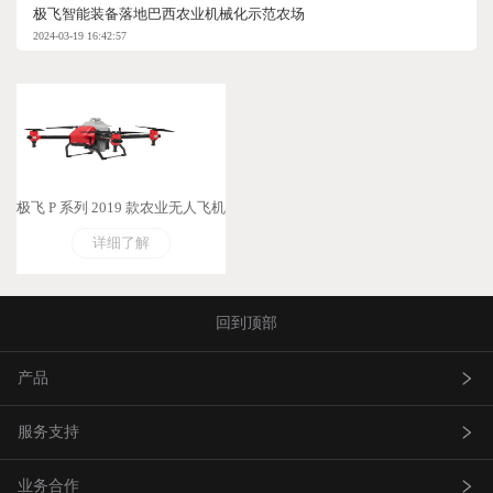
极飞智能装备落地巴西农业机械化示范农场
2024-03-19 16:42:57
极飞 P 系列 2019 款农业无人飞机
详细了解
回到顶部
产品
服务支持
农业无人飞机
业务合作
农业无人车
极飞服务