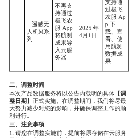
支持通
不再支
过极飞
持通过
农服
Ap
极飞农
遥感无
p 下
服
App
2025
年
人机
M
系
载、查
将航测
4
月
1
日
列
看、使
成果导
用
航测
入云服
数据成
务器
果
二、调整时间
本次产品数据服务将以公告内载明的具体【
调
整日期
】正式实施。在调整期间，我们将尽最
大努力减少对您的影响，并确保调整工作的顺
利进行。
三、注意事项
1.
请您在调整实施前，提前将原存储在云服务