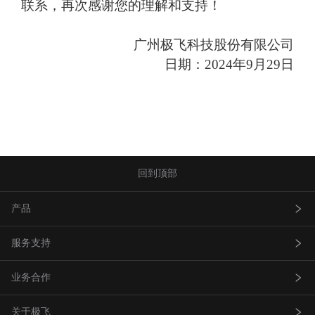
联系，再次感谢您的理解和支持！
广州极飞科技股份有限公司
日期：
2024
年
9
月
29
日
回到顶部
产品
服务支持
农业无人飞机
业务合作
农业无人车
极飞服务
关于极飞
农机自驾仪
极飞学园
查找网点(资质验证）