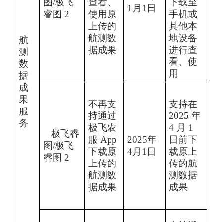
图
/极飞
查看、
下载至
1
月
1
日
睿图
2
使用原
手机或
上传的
其他本
航测数
地设备
航
据成果
进行查
测
看、使
数
用
据
成
果
不再支
支持在
服
持通过
2025 年
务
极飞农
4 月 1
极飞睿
服
App
2025
年
日前下
图
/极飞
下载原
4
月
1
日
载原上
睿图
2
上传的
传
的航
航测数
测数据
据成果
成果