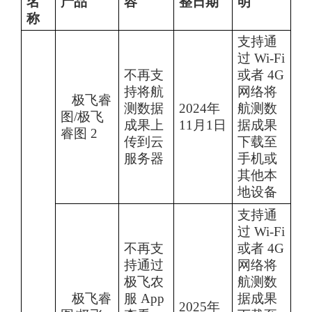
名
产品
容
整日期
明
称
支持通
过 Wi-Fi
不再支
或者 4G
持将航
网络将
极飞睿
测数据
2024
年
航测数
图
/极飞
成果上
11
月
1
日
据成果
睿图
2
传到云
下载至
服务器
手机或
其他本
地设备
支持通
过 Wi-Fi
不再支
或者 4G
持通过
网络将
极飞农
航测数
极飞睿
服 App
据成果
2025
年