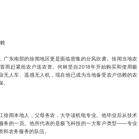
信赖
，广东南部的徐闻地区更是面临密集的台风吹袭。徐闻当地农
冒雨赶紧给农户送农资。何林坚⾃2018年开始购买和使⽤极
业⽆人⻋、遥感⽆人机，现在他已成为当地备受农户信赖的农
保。
江徐闻本地人，父母务农，大学读机电专业。他毕业后从技术
服务的一员。他所代表的是极飞科技的一大客户类型——专业
资和农务服务的队伍。