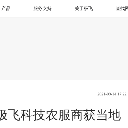
产品
服务支持
关于极飞
查找
极飞服务
我是极飞
产品支持
官方活动
极飞学园
社会责任（CSR）
监督举报
新闻资讯
加入我们
联系我们
2021-09-14 17:22
 极飞科技农服商获当地