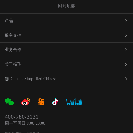
回到顶部
产品
服务支持
农业无人飞机
业务合作
农业无人车
极飞服务
关于极飞
农机自驾仪
极飞学园
查找网点(资质验证）
巡田无人飞机
证书查询
成为渠道合作伙伴
我是极⻜
China - Simplified Chinese
智能农场物联网产品
社会责任
中国 - 简体中文
合作伙伴产品
新闻资讯
Global - English
400-780-3131
农业机器人
官方活动
日本 - 日本語
周一至周日 8:00-20:00