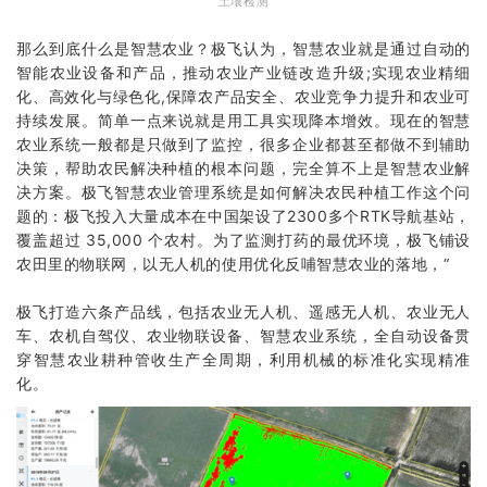
土壤检测
那么到底什么是智慧农业？
极飞
认为，智慧农业就是通过自动的
智能农业设备和产品，推动农业产业链改造升级;实现农业精细
化、高效化与绿色化,保障农产品安全、农业竞争力提升和农业可
持续发展。简单一点来说就是用工具实现降本增效。现在的智慧
农业系统一般都是只做到了监控，很多企业都甚至都做不到辅助
决策，帮助农民解决种植的根本问题，完全算不上是智慧农业解
决方案。极飞智慧农业管理系统是如何解决农民种植工作这个问
题的：极飞投入大量成本在中国架设了2300多个RTK导航基站，
覆盖超过 35,000 个农村。为了监测打药的最优环境，极飞铺设
农田里的物联网，以无人机的使用优化反哺智慧农业的落地，“
极飞打造六条产品线，包括
农业无人机
、
遥感无人机
、
农业无人
车
、
农机自驾仪
、农业物联设备、智慧农业系统，全自动设备贯
穿智慧农业耕种管收生产全周期，利用机械的标准化实现精准
化。