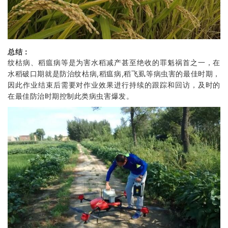
总结：
纹枯病、稻瘟病等是为害水稻减产甚至绝收的罪魁祸首之一，在
水稻破口期就是防治纹枯病,稻瘟病,稻飞虱等病虫害的最佳时期，
因此作业结束后需要对作业效果进行持续的跟踪和回访，及时的
在最佳防治时期控制此类病虫害爆发。