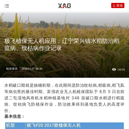
极飞植保无人机应用：辽宁荣兴镇水稻防治稻
瘟病、纹枯病作业记录
植保资讯
2018-11-07 06:44
14110
水稻破口期就是抽穗初期，在此期间是防治纹枯病,稻瘟病,稻飞虱
等病虫害的最佳时期。富强
农业无人机
植保团队于 8月 5 日在前
进二屯湿地风有机水稻种植基地对 348 亩破口期水稻进行稻瘟
病、纹枯病飞防植保作业，防治效果得到基地负责人的高度评
价。
基本信息：