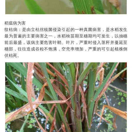
稻瘟病为害
纹枯病：是由立枯丝核菌侵染引起的一种真菌病害，是水稻发生
最为普遍的主要病害之一，水稻秧苗期至穗期均可发生，以抽穗
前后最盛，该病主要危害叶鞘、叶片，严重时侵入茎秆并蔓延至
穗部，往往造成谷粒不饱满，空壳率增加，严重的可引起植株倒
伏枯死。