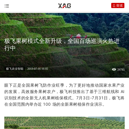
极飞果树模式全新升级，全国百场巡演火热进
行中
极飞农业智能
2019-07-16 16:05
26785
眼下正是全国果树飞防作业旺季，为了更好地推动国家水果产业
的发展，高效服务果树农户，
极飞
科技推出了基于三维航线和 AI
识别技术的全新无人机果树植保模式。7月3日-7月31日，极飞将
在全国范围内举办近 100 场的全新果树植保作业演示。