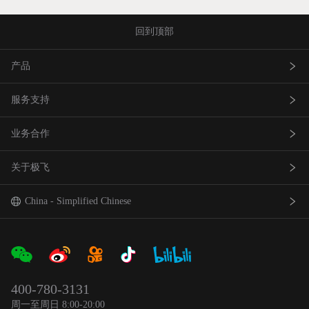
回到顶部
产品
服务支持
农业无人飞机
业务合作
农业无人车
极飞服务
关于极飞
农机自驾仪
极飞学园
查找网点(资质验证）
巡田无人飞机
证书查询
成为渠道合作伙伴
我是极⻜
China - Simplified Chinese
智能农场物联网产品
社会责任
中国 - 简体中文
合作伙伴产品
新闻资讯
Global - English
400-780-3131
农业机器人
官方活动
日本 - 日本語
周一至周日 8:00-20:00