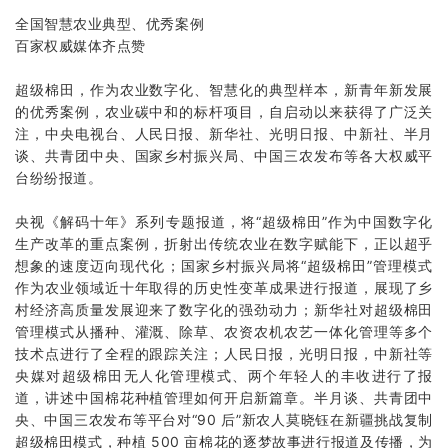
全国
智慧农业
典型、优秀案例
百家权威媒体齐点赞
超级棉田，作为农业数字化、智慧化的典型样本，新青年新发展
的优秀案例，农业碳中和的标杆项目，自启动以来获得了广泛关
注，中央电视台、人民日报、新华社、光明日报、中新社、半月
谈、共青团中央、国家乡村振兴局、中国三农发布等各大权威平
台纷纷报道。
央视《解码十年》系列专题报道，将“超级棉田”作为中国数字化
生产改革的重点案例，折射出传统农业在数字赋能下，正以超乎
想象的速度迈向现代化；国家乡村振兴局将“超级棉田”管理模式
作为农业领域近十年取得的历史性变革成果进行报道，展现了乡
村经济高质量发展迎来了数字化的强劲动力；新华社对超级棉田
管理模式从播种、灌溉、除草、农资农机农艺一体化管理等多个
技术点进行了全程的跟踪关注；人民日报，光明日报，中新社等
央媒对超级棉田无人化管理模式、两个年轻人的丰收进行了报
道，讲述中国棉花种植管理如何开启新篇章。半月谈、共青团中
央、中国三农发布等平台对“90 后”新农人莫晓钰在新疆挑战复制
超级棉田模式，种植 500 亩棉花的逐梦故事进行报道及传播，为