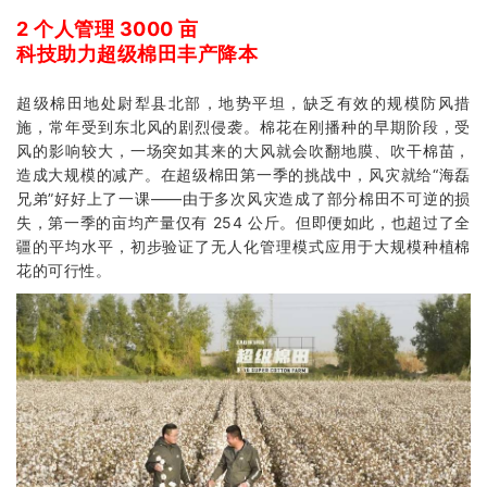
2 个人管理 3000 亩
科技助力超级棉田丰产降本
超级棉田地处尉犁县北部，地势平坦，缺乏有效的规模防风措
施，常年受到东北风的剧烈侵袭。棉花在刚播种的早期阶段，受
风的影响较大，一场突如其来的大风就会吹翻地膜、吹干棉苗，
造成大规模的减产。在超级棉田第一季的挑战中，风灾就给“海磊
兄弟”好好上了一课——由于多次风灾造成了部分棉田不可逆的损
失，第一季的亩均产量仅有 254 公斤。但即便如此，也超过了全
疆的平均水平，初步验证了无人化管理模式应用于大规模种植棉
花的可行性。