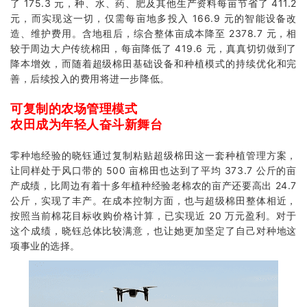
了 175.3 元，种、水、药、肥及其他生产资料每亩节省了 411.2
元，而实现这一切，仅需每亩地多投入 166.9 元的智能设备改
造、维护费用。含地租后，综合整体亩成本降至 2378.7 元，相
较于周边大户传统棉田，每亩降低了 419.6 元，真真切切做到了
降本增效，而随着超级棉田基础设备和种植模式的持续优化和完
善，后续投入的费用将进一步降低。
可复制的农场管理模式
农田成为年轻人奋斗新舞台
零种地经验的晓钰通过复制粘贴超级棉田这一套种植管理方案，
让同样处于风口带的 500 亩棉田也达到了平均 373.7 公斤的亩
产成绩，比周边有着十多年植种经验老棉农的亩产还要高出 24.7
公斤，实现了丰产。在成本控制方面，也与超级棉田整体相近，
按照当前棉花目标收购价格计算，已实现近 20 万元盈利。对于
这个成绩，晓钰总体比较满意，也让她更加坚定了自己对种地这
项事业的选择。