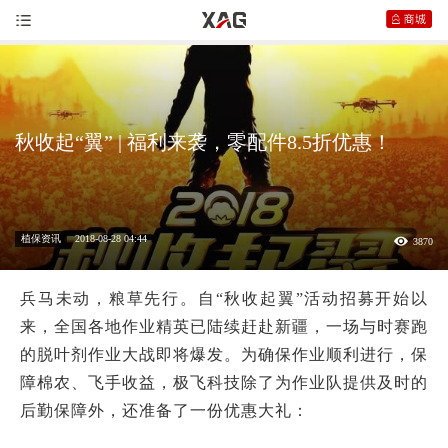
秋收起“翼” | 福利来袭，零配件8.5折优惠！
植保资讯
2018-08-28 04:44
3870
兵马未动，粮草先行。自“
秋收起翼
”活动招募开始以
来，全国各地作业精英已陆续赶赴新疆，一场与时赛跑
的脱叶剂作业大战即将爆发。为确保作业顺利进行，保
障棉农、飞手收益，
极飞
科技除了为作业队提供及时的
后勤保障外，还准备了一份优惠大礼：