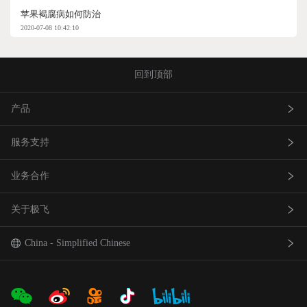
苹果褐腐病如何防治
2020-07-08 10:42:10
回到顶部
产品
服务支持
农业无人飞机
业务合作
农业无人车
极飞服务
关于极飞
农机自驾仪
极飞学园
查找网点(资质验证）
巡田无人飞机
证书查询
成为渠道合作伙伴
我是极⻜
China - Simplified Chinese
智能农场物联网产品
社会责任
中国 - 简体中文